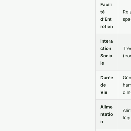
Facili
té
Rel
d’Ent
spa
retien
Intera
ction
Trè
Socia
(co
le
Durée
Gén
de
ham
Vie
d’In
Alime
Alim
ntatio
lég
n