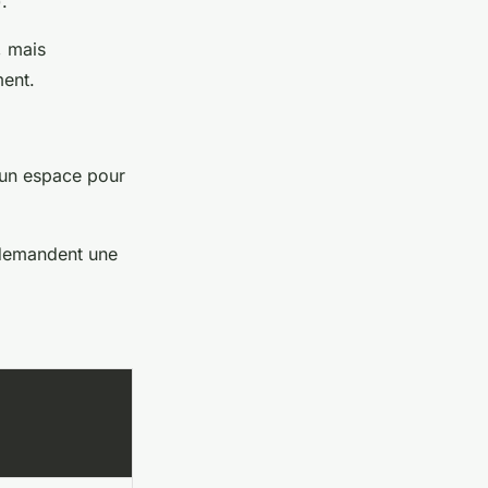
.
, mais
ment.
 un espace pour
 demandent une