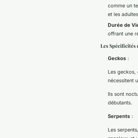
comme un ter
et les adultes
Durée de Vi
offrant une r
Les Spécificités 
Geckos
:
Les geckos, 
nécessitent u
Ils sont noct
débutants.
Serpents
:
Les serpents