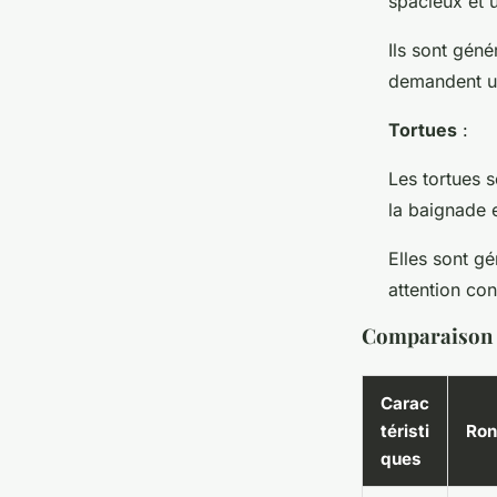
spacieux et 
Ils sont gén
demandent un
Tortues
:
Les tortues 
la baignade e
Elles sont g
attention con
Comparaison e
Carac
téristi
Ron
ques