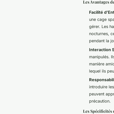
Les Avantages d
Facilité d’En
une cage spa
gérer. Les h
nocturnes, c
pendant la j
Interaction 
manipulés. Il
manière amic
lequel ils pe
Responsabili
introduire le
peuvent appr
précaution.
Les Spécificités