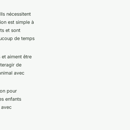
Ils nécessitent
on est simple à
ts et sont
eaucoup de temps
 et aiment être
nteragir de
 animal avec
ion pour
es enfants
x avec