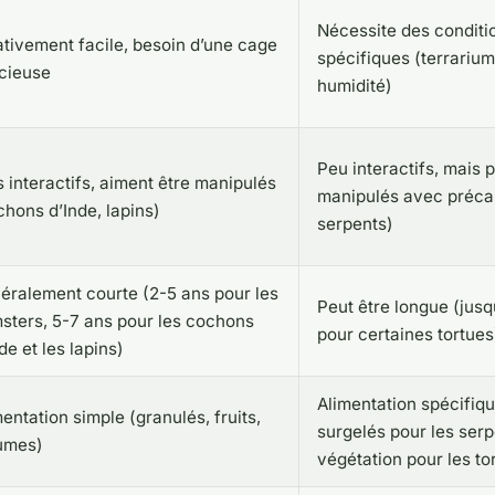
Nécessite des conditi
ativement facile, besoin d’une cage
spécifiques (terrarium
cieuse
humidité)
Peu interactifs, mais 
s interactifs, aiment être manipulés
manipulés avec préca
chons d’Inde, lapins)
serpents)
éralement courte (2-5 ans pour les
Peut être longue (jus
sters, 5-7 ans pour les cochons
pour certaines tortues
de et les lapins)
Alimentation spécifiq
entation simple (granulés, fruits,
surgelés pour les serp
umes)
végétation pour les to