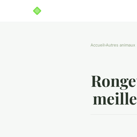
Accueil
›
Autres animaux
Rongeu
meill