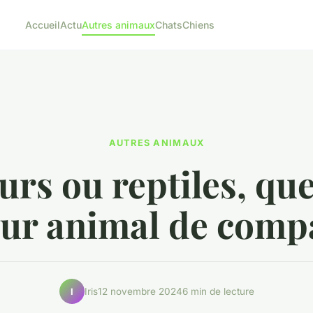
Accueil
Actu
Autres animaux
Chats
Chiens
AUTRES ANIMAUX
rs ou reptiles, quel
eur animal de comp
Iris
12 novembre 2024
6 min de lecture
I