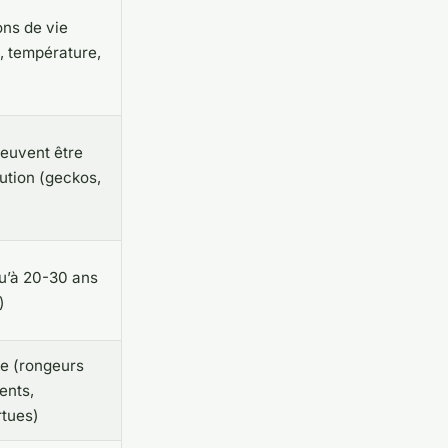
ons de vie
, température,
peuvent être
ution (geckos,
qu’à 20-30 ans
)
ue (rongeurs
ents,
rtues)