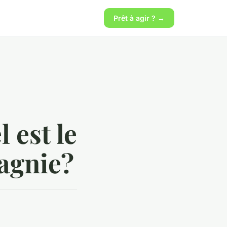
Prêt à agir ? →
 est le
agnie?