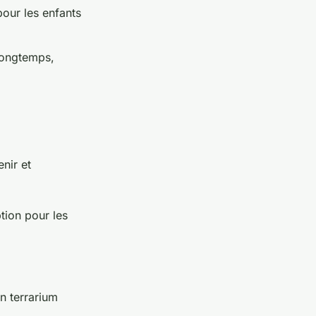
our les enfants
 longtemps,
nir et
ption pour les
n terrarium